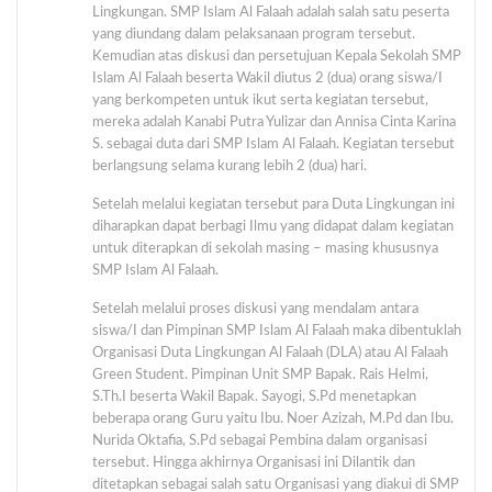
Lingkungan. SMP Islam Al Falaah adalah salah satu peserta
yang diundang dalam pelaksanaan program tersebut.
Kemudian atas diskusi dan persetujuan Kepala Sekolah SMP
Islam Al Falaah beserta Wakil diutus 2 (dua) orang siswa/I
yang berkompeten untuk ikut serta kegiatan tersebut,
mereka adalah Kanabi Putra Yulizar dan Annisa Cinta Karina
S. sebagai duta dari SMP Islam Al Falaah. Kegiatan tersebut
berlangsung selama kurang lebih 2 (dua) hari.
Setelah melalui kegiatan tersebut para Duta Lingkungan ini
diharapkan dapat berbagi Ilmu yang didapat dalam kegiatan
untuk diterapkan di sekolah masing – masing khususnya
SMP Islam Al Falaah.
Setelah melalui proses diskusi yang mendalam antara
siswa/I dan Pimpinan SMP Islam Al Falaah maka dibentuklah
Organisasi Duta Lingkungan Al Falaah (DLA) atau Al Falaah
Green Student. Pimpinan Unit SMP Bapak. Rais Helmi,
S.Th.I beserta Wakil Bapak. Sayogi, S.Pd menetapkan
beberapa orang Guru yaitu Ibu. Noer Azizah, M.Pd dan Ibu.
Nurida Oktafia, S.Pd sebagai Pembina dalam organisasi
tersebut. Hingga akhirnya Organisasi ini Dilantik dan
ditetapkan sebagai salah satu Organisasi yang diakui di SMP