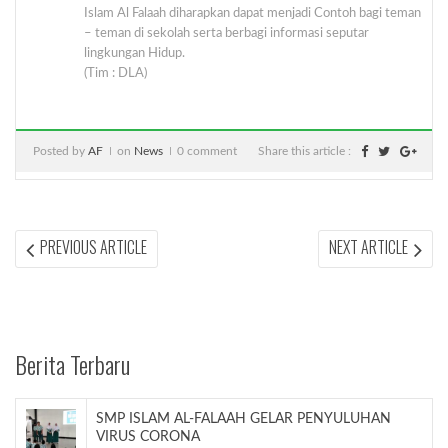
Islam Al Falaah diharapkan dapat menjadi Contoh bagi teman
– teman di sekolah serta berbagi informasi seputar
lingkungan Hidup.
(Tim : DLA)
Posted by
AF
on
News
0 comment
Share this article :
Post
PREVIOUS
NEX
PREVIOUS ARTICLE
NEXT ARTICLE
ARTICLE:
ARTI
navigation
Berita Terbaru
SMP ISLAM AL-FALAAH GELAR PENYULUHAN
VIRUS CORONA