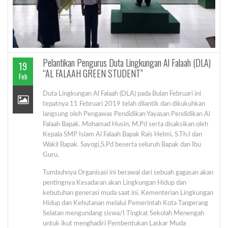
Pelantikan Pengurus Duta Lingkungan Al Falaah (DLA)
19
“AL FALAAH GREEN STUDENT”
Feb
Duta Lingkungan Al Falaah (DLA) pada Bulan Februari ini
tepatnya 11 Februari 2019 telah dilantik dan dikukuhkan
langsung oleh Pengawas Pendidikan Yayasan Pendidikan Al
Falaah Bapak. Mohamad Husin, M.Pd serta disaksikan oleh
Kepala SMP Islam Al Falaah Bapak Rais Helmi, S.Th.I dan
Wakil Bapak. Sayogi,S.Pd beserta seluruh Bapak dan Ibu
Guru.
Tumbuhnya Organisasi ini berawal dari sebuah gagasan akan
pentingnya Kesadaran akan Lingkungan Hidup dan
kebutuhan generasi muda saat ini. Kementerian Lingkungan
Hidup dan Kehutanan melalui Pemerintah Kota Tangerang
Selatan mengundang siswa/I Tingkat Sekolah Menengah
untuk ikut menghadiri Pembentukan Laskar Muda