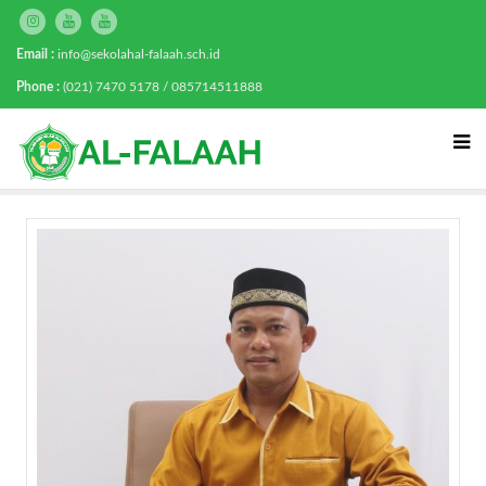
Email :
info@sekolahal-falaah.sch.id
Phone :
(021) 7470 5178 / 085714511888