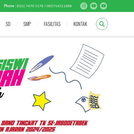
Phone :
(021) 7470 5178 / 085714511888
SD
SMP
FASILITAS
KONTAK