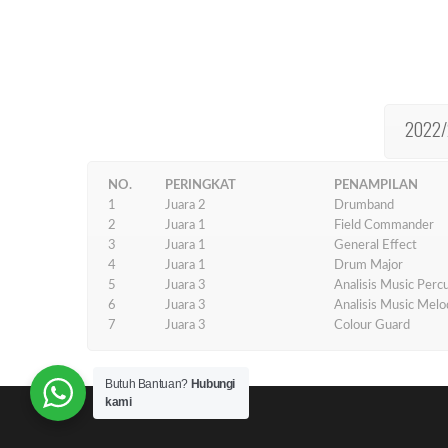
2022/
NO.
PERINGKAT
PENAMPILAN
1
Juara 2
Drumband
2
Juara 1
Field Commander
3
Juara 1
General Effect
4
Juara 1
Drum Major
5
Juara 3
Analisis Music Perc
6
Juara 3
Analisis Music Melo
7
Juara 3
Colour Guard
Butuh Bantuan?
Hubungi
kami