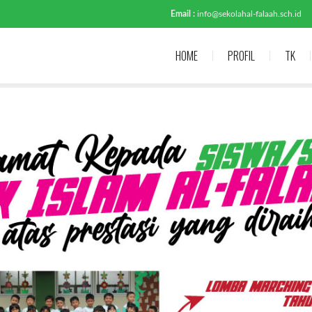
Email :
info@sekolahal-falaah.sch.id
HOME
PROFIL
TK