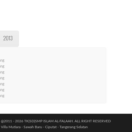
2013
ang
ang
ang
ang
ang
ang
ang
@2011 - 2026 TK|SD|SMP ISLAM AL-FALAAH. ALL RIGHT RESERVED
Villa Mutiara - Sawah Baru - Ciputat - Tangerang Selatan