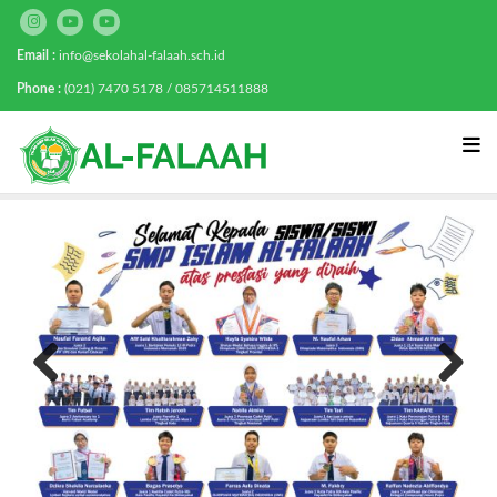
Email :
info@sekolahal-falaah.sch.id
Phone :
(021) 7470 5178 / 085714511888
Previous
Next