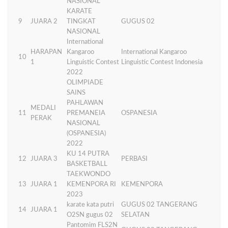
NASIONAL
KARATE
9
JUARA 2
TINGKAT
GUGUS 02
NASIONAL
International
HARAPAN
Kangaroo
International Kangaroo
10
1
Linguistic Contest
Linguistic Contest Indonesia
2022
OLIMPIADE
SAINS
PAHLAWAN
MEDALI
11
PREMANEIA
OSPANESIA
PERAK
NASIONAL
(OSPANESIA)
2022
KU 14 PUTRA
12
JUARA 3
PERBASI
BASKETBALL
TAEKWONDO
13
JUARA 1
KEMENPORA RI
KEMENPORA
2023
karate kata putri
GUGUS 02 TANGERANG
14
JUARA 1
O2SN gugus 02
SELATAN
Pantomim FLS2N