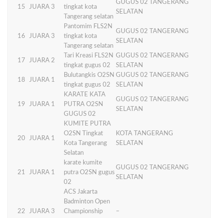
GUGUS 02 TANGERANG
15
JUARA 3
tingkat kota
SELATAN
Tangerang selatan
Pantomim FLS2N
GUGUS 02 TANGERANG
16
JUARA 3
tingkat kota
SELATAN
Tangerang selatan
Tari Kreasi FLS2N
GUGUS 02 TANGERANG
17
JUARA 2
tingkat gugus 02
SELATAN
Bulutangkis O2SN
GUGUS 02 TANGERANG
18
JUARA 1
tingkat gugus 02
SELATAN
KARATE KATA
GUGUS 02 TANGERANG
19
JUARA 1
PUTRA O2SN
SELATAN
GUGUS 02
KUMITE PUTRA
O2SN Tingkat
KOTA TANGERANG
20
JUARA 1
Kota Tangerang
SELATAN
Selatan
karate kumite
GUGUS 02 TANGERANG
21
JUARA 1
putra O2SN gugus
SELATAN
02
ACS Jakarta
Badminton Open
22
JUARA 3
Championship
–