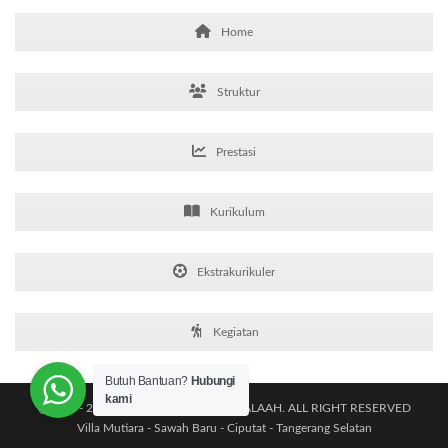
Home
Struktur
Prestasi
Kurikulum
Ekstrakurikuler
Kegiatan
Butuh Bantuan?
Hubungi
kami
@2011 - 2026 TK|SD|SMP ISLAM AL-FALAAH. ALL RIGHT RESERVED
Villa Mutiara - Sawah Baru - Ciputat - Tangerang Selatan