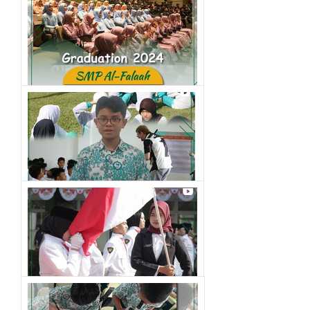
Graduation 2024
kegiatan smp
English Camp 2024
kegiatan smp
Pengukuhan Paskibra HUT RI ke-79