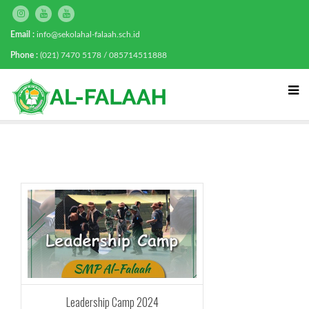
Email :
info@sekolahal-falaah.sch.id
Phone :
(021) 7470 5178 / 085714511888
Leadership Camp 2024