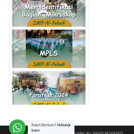
kegiatan smp
Mengidentifikasi Bagian Mikroskop
kegiatan smp
MPLS SMP 2024
kegiatan smp
Farafest 2024
Butuh Bantuan?
Hubungi
kegiatan smp
kami
@2011 - 2026 TK|SD|SMP ISLAM AL-FALAAH. ALL RIGHT RESERVED