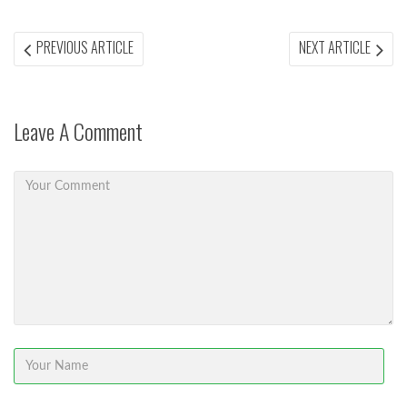
Post
PREVIOUS
NEX
PREVIOUS ARTICLE
NEXT ARTICLE
ARTICLE:
ARTI
navigation
Leave A Comment