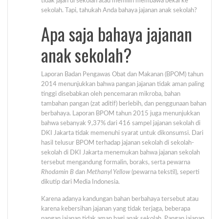
tidak jajan di sekolah atau memilih membawa bekal ke
sekolah. Tapi, tahukah Anda bahaya jajanan anak sekolah?
Apa saja bahaya jajanan
anak sekolah?
Laporan Badan Pengawas Obat dan Makanan (BPOM) tahun
2014 menunjukkan bahwa pangan jajanan tidak aman paling
tinggi disebabkan oleh pencemaran mikroba, bahan
tambahan pangan (zat aditif) berlebih, dan penggunaan bahan
berbahaya. Laporan BPOM tahun 2015 juga menunjukkan
bahwa sebanyak 9,37% dari 416 sampel jajanan sekolah di
DKI Jakarta tidak memenuhi syarat untuk dikonsumsi. Dari
hasil telusur BPOM terhadap jajanan sekolah di sekolah-
sekolah di DKI Jakarta menemukan bahwa jajanan sekolah
tersebut mengandung formalin, boraks, serta pewarna
Rhodamin B
dan
Methanyl Yellow
(pewarna tekstil), seperti
dikutip dari Media Indonesia.
Karena adanya kandungan bahan berbahaya tersebut atau
karena kebersihan jajanan yang tidak terjaga, beberapa
pangan jajanan tidak aman bagi anak sekolah. Pangan jajanan