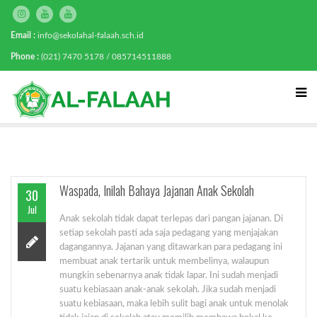
Email :
info@sekolahal-falaah.sch.id
Phone :
(021) 7470 5178 / 085714511888
Waspada, Inilah Bahaya Jajanan Anak Sekolah
30
Jul
Anak sekolah tidak dapat terlepas dari pangan jajanan. Di
setiap sekolah pasti ada saja pedagang yang menjajakan
dagangannya. Jajanan yang ditawarkan para pedagang ini
membuat anak tertarik untuk membelinya, walaupun
mungkin sebenarnya anak tidak lapar. Ini sudah menjadi
suatu kebiasaan anak-anak sekolah. Jika sudah menjadi
suatu kebiasaan, maka lebih sulit bagi anak untuk menolak