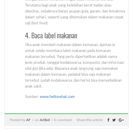
Terutama bagi anak yang kelebihan berat badan atau
obesitas, sebaiknya batasi asupan gula, garam, dan lemaknya
dalam sehari, seperti yang ditemukan dalam makanan cepat
saji (
fast food
).
4. Baca label makanan
Jika anak membeli makanan dalam kemasan, ajarkan ia
untuk selalu membaca label makanan pada kemasan
makanan tersebut. Yang perlu diperhatikan adalah nama
jenis produk, tanggal kedaluwarsa, komposisi, dan informasi
nilai gizi (jika ada). Biasanya anak langsung saja memakan
makanan dalam kemasan, padahal bisa saja makanan
tersebut sudah kedaluwarsa, dan hal ini bisa menyebabkan
anak sakit.
Sumber:
www.hellosehat.com
Posted by
AF
on
Artikel
0 comment
Share this article :