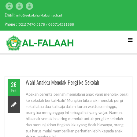
Email :
info@sekolahal-falaah.sch.id
Phone :
(021) 7470 5178 / 085714511888
Wah! Anakku Menolak Pergi ke Sekolah
26
Feb
Apakah parents pernah mengalami anak yang menolak pergi
ke sekolah berkali-kali? Mungkin bila anak menolak pergi
sekali atau dua kali saja dalam kurun waktu seminggu,
orangtua menganggap ini sebagai hal yang wajar. Namun,
bila anak semakin sering menolak untuk pergi ke sekolah
dan menunjukkan tingkah laku yang tidak biasanya, orang
tua harus mulai memberikan perhatian lebih kepada anak