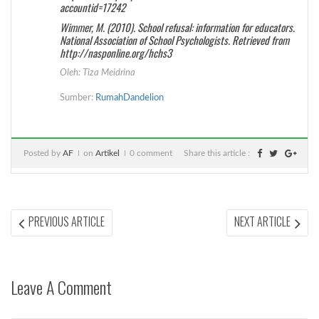
accountid=17242
Wimmer, M. (2010). School refusal: information for educators.
National Association of School Psychologists. Retrieved from
http://nasponline.org/hchs3
Oleh: Tiza Meidrina
Sumber:
RumahDandelion
Posted by
AF
on
Artikel
0 comment
Share this article :
Post
PREVIOUS
NEX
PREVIOUS ARTICLE
NEXT ARTICLE
ARTICLE:
ARTI
navigation
Leave A Comment