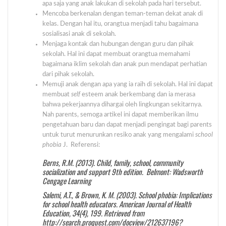
apa saja yang anak lakukan di sekolah pada hari tersebut.
Mencoba berkenalan dengan teman-teman dekat anak di
kelas. Dengan hal itu, orangtua menjadi tahu bagaimana
sosialisasi anak di sekolah.
Menjaga kontak dan hubungan dengan guru dan pihak
sekolah. Hal ini dapat membuat orangtua memahami
bagaimana iklim sekolah dan anak pun mendapat perhatian
dari pihak sekolah.
Memuji anak dengan apa yang ia raih di sekolah. Hal ini dapat
membuat
self
esteem anak berkembang dan ia merasa
bahwa pekerjaannya dihargai oleh lingkungan sekitarnya.
Nah parents, semoga artikel ini dapat memberikan ilmu
pengetahuan baru dan dapat menjadi pengingat bagi parents
untuk turut menurunkan resiko anak yang mengalami
school
phobia
J. Referensi:
Berns, R.M. (2013). Child, family, school, community
socialization and support 9th edition. Belmont: Wadsworth
Cengage Learning
Salemi, A.T., & Brown, K. M. (2003). School phobia: Implications
for school health educators. American Journal of Health
Education, 34(4), 199. Retrieved from
http://search.proquest.com/docview/212637196?