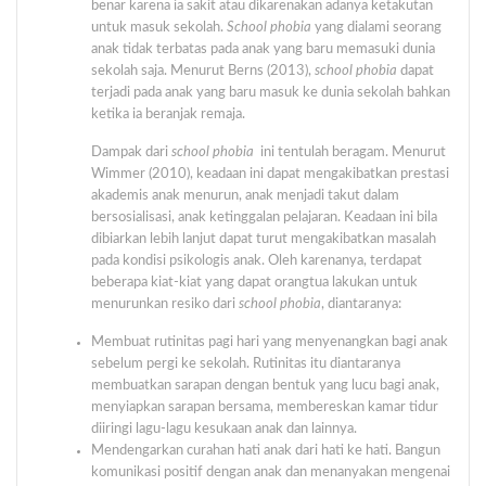
benar karena ia sakit atau dikarenakan adanya ketakutan
untuk masuk sekolah.
School phobia
yang dialami seorang
anak tidak terbatas pada anak yang baru memasuki dunia
sekolah saja. Menurut Berns (2013),
school phobia
dapat
terjadi pada anak yang baru masuk ke dunia sekolah bahkan
ketika ia beranjak remaja.
Dampak dari
school phobia
ini tentulah beragam. Menurut
Wimmer (2010), keadaan ini dapat mengakibatkan prestasi
akademis anak menurun, anak menjadi takut dalam
bersosialisasi, anak ketinggalan pelajaran. Keadaan ini bila
dibiarkan lebih lanjut dapat turut mengakibatkan masalah
pada kondisi psikologis anak. Oleh karenanya, terdapat
beberapa kiat-kiat yang dapat orangtua lakukan untuk
menurunkan resiko dari
school phobia
, diantaranya:
Membuat rutinitas pagi hari yang menyenangkan bagi anak
sebelum pergi ke sekolah. Rutinitas itu diantaranya
membuatkan sarapan dengan bentuk yang lucu bagi anak,
menyiapkan sarapan bersama, membereskan kamar tidur
diiringi lagu-lagu kesukaan anak dan lainnya.
Mendengarkan curahan hati anak dari hati ke hati. Bangun
komunikasi positif dengan anak dan menanyakan mengenai