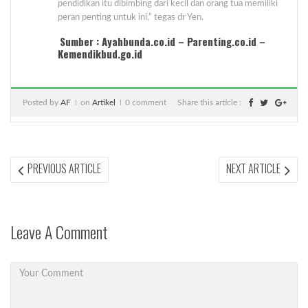
pendidikan itu dibimbing dari kecil dan orang tua memiliki
peran penting untuk ini,” tegas dr Yen.
Sumber : Ayahbunda.co.id – Parenting.co.id –
Kemendikbud.go.id
Posted by
AF
on
Artikel
0 comment
Share this article :
Post
PREVIOUS
NEX
PREVIOUS ARTICLE
NEXT ARTICLE
ARTICLE:
ARTI
navigation
Leave A Comment