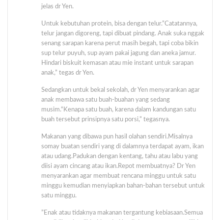
jelas dr Yen.
Untuk kebutuhan protein, bisa dengan telur.”Catatannya,
telur jangan digoreng, tapi dibuat pindang. Anak suka nggak
senang sarapan karena perut masih begah, tapi coba bikin
sup telur puyuh, sup ayam pakai jagung dan aneka jamur.
Hindari biskuit kemasan atau mie instant untuk sarapan
anak,” tegas dr Yen.
Sedangkan untuk bekal sekolah, dr Yen menyarankan agar
anak membawa satu buah-buahan yang sedang
musim.“Kenapa satu buah, karena dalam kandungan satu
buah tersebut prinsipnya satu porsi,” tegasnya.
Makanan yang dibawa pun hasil olahan sendiri.Misalnya
somay buatan sendiri yang di dalamnya terdapat ayam, ikan
atau udang.Padukan dengan kentang, tahu atau labu yang
diisi ayam cincang atau ikan.Repot membuatnya? Dr Yen
menyarankan agar membuat rencana minggu untuk satu
minggu kemudian menyiapkan bahan-bahan tersebut untuk
satu minggu.
”Enak atau tidaknya makanan tergantung kebiasaan.Semua