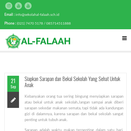
Email :
info@sekolahal-falaah.sch.id
Phone :
(021) 7470 5178 / 085714511888
Siapkan Sarapan dan Bekal Sekolah Yang Sehat Untuk
21
Anak
Sep
Kebanyakan orang tua sering bingung menyiapkan sarapan
atau bekal untuk anak sekolah.Jangan sampai anak diberi
sarapan sekedar makanan semata, tapi tidak ada kandungan
gizi di dalamnya, karena sarapan dan bekal sekolah sangat
penting untuk tubuh anak.
Sarapan adalah waktu makan terpenting dalam satu hari.