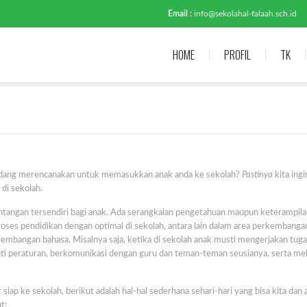
Email :
info@sekolahal-falaah.sch.id
HOME
PROFIL
TK
i sedang merencanakan untuk memasukkan anak anda ke sekolah?
Pastinya
kita ingi
di sekolah.
tangan tersendiri bagi anak. Ada serangkaian pengetahuan maupun keterampila
 proses pendidikan dengan optimal di sekolah, antara lain dalam area perkembanga
embangan bahasa. Misalnya saja, ketika di sekolah anak musti mengerjakan tug
uti peraturan, berkomunikasi dengan guru dan teman-teman seusianya, serta me
ap ke sekolah, berikut adalah hal-hal sederhana sehari-hari yang bisa kita dan 
t: