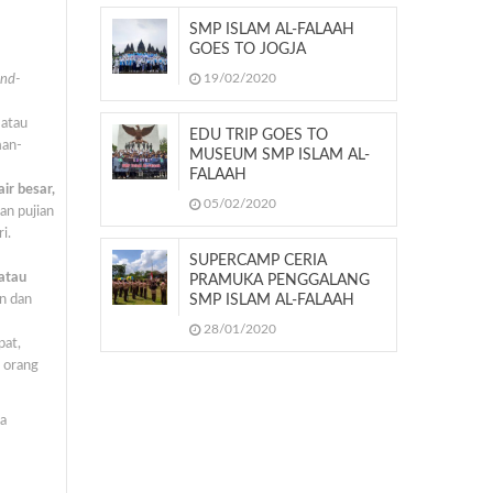
SMP ISLAM AL-FALAAH
GOES TO JOGJA
19/02/2020
and-
atau
EDU TRIP GOES TO
man-
MUSEUM SMP ISLAM AL-
FALAAH
ir besar,
05/02/2020
an pujian
i.
SUPERCAMP CERIA
atau
PRAMUKA PENGGALANG
n dan
SMP ISLAM AL-FALAAH
28/01/2020
at,
 orang
ua