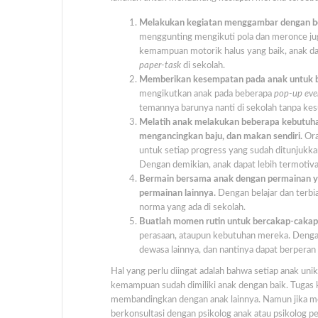
Melakukan kegiatan menggambar dengan berb
menggunting mengikuti pola dan meronce 
kemampuan motorik halus yang baik, anak da
paper-task
di sekolah.
Memberikan kesempatan pada anak untuk 
mengikutkan anak pada beberapa
pop-up eve
temannya barunya nanti di sekolah tanpa kesu
Melatih anak melakukan beberapa kebutuhan d
mengancingkan baju, dan makan sendiri.
Ora
untuk setiap progress yang sudah ditunjukka
Dengan demikian, anak dapat lebih termotiva
Bermain bersama anak dengan permainan yan
permainan lainnya.
Dengan belajar dan terbi
norma yang ada di sekolah.
Buatlah momen rutin untuk bercakap-cakap
perasaan, ataupun kebutuhan mereka. Denga
dewasa lainnya, dan nantinya dapat berperan a
Hal yang perlu diingat adalah bahwa setiap anak un
kemampuan sudah dimiliki anak dengan baik. Tugas 
membandingkan dengan anak lainnya. Namun jika 
berkonsultasi dengan psikolog anak atau psikolog pe