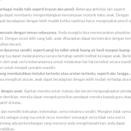
agai media tulis seperti krayon dan pensil.
Beberapa aktivitas lain seperti
juga dapat membantu mengembangkan kemampuan motorik halus anak. Dengan
pat beradaptasi dengan lebih mudah ketika nantinya harus mengerjakan
pencil-
bermain dengan teman sebayanya
. Anda mungkin bisa merencanakan
playdates
nt
. Dengan
social skills
yang baik, anak diharapkan dapat berinteraksi dengan te
litan berarti.
asarnya sendiri, seperti pergi ke toilet untuk buang air kecil maupun buang a
ng tua dapat melakukannya secara bertahap sambil melihat kesiapan anak. Berik
n oleh anak serta keberaniannya untuk melakukan hal-hal tersebut secara mandir
si untuk menjadi semakin mandiri.
g membutuhkan instuksi tertentu atau urutan tertentu, seperti ular tangga, 
asa mengikuti aturan, anak dapat beradaptasi dengan lebih mudah terhadap atura
 dengan anak.
Ajarkan mereka untuk mampu dan berani mengungkapkan pendap
n demikian, mereka dapat mengekspresikan pendapat mereka kepada guru atau
ktif di kelas.
ik dan memiliki kekuatan, kelemahan, serta minatnya sendiri. Mungkin tidak sem
kita sebagai orang tua untuk terus memberi semangat serta tidak seta merta
memang ada perkembangan yang menurut anda mengkhawatirkan, anda dapat
ndidikan.