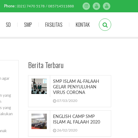
Phone :
(021) 7470 5178 / 085714511888
SD
SMP
FASILITAS
KONTAK
Berita Terbaru
n agar
SMP ISLAM AL-FALAAH
GELAR PENYULUHAN
VIRUS CORONA
n yang
07/03/2020
n
as yang
lakukan
ENGLISH CAMP SMP
ISLAM AL FALAAH 2020
26/02/2020
anak