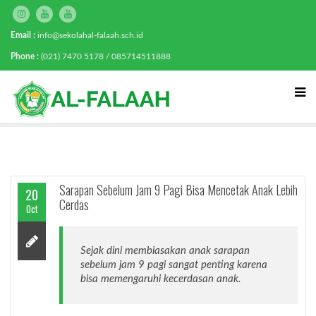
Email :
info@sekolahal-falaah.sch.id
Phone :
(021) 7470 5178 / 085714511888
Sarapan Sebelum Jam 9 Pagi Bisa Mencetak Anak Lebih
20
Cerdas
Oct
Sejak dini membiasakan anak sarapan
sebelum jam 9 pagi sangat penting karena
bisa memengaruhi kecerdasan anak.