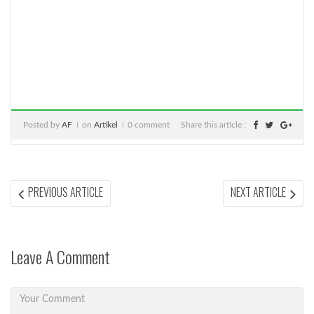
Posted by
AF
on
Artikel
0 comment
Share this article :
Post
PREVIOUS
NEX
PREVIOUS ARTICLE
NEXT ARTICLE
ARTICLE:
ARTI
navigation
Leave A Comment