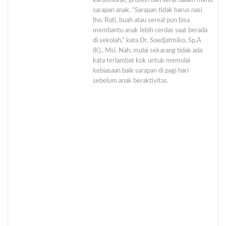
karbohidrat, protein dan serat dalam menu
sarapan anak. “Sarapan tidak harus nasi
lho. Roti, buah atau sereal pun bisa
membantu anak lebih cerdas saat berada
di sekolah,” kata Dr. Soedjatmiko, Sp.A
(K)., Msi. Nah, mulai sekarang tidak ada
kata terlambat kok untuk memulai
kebiasaan baik sarapan di pagi hari
sebelum anak beraktivitas.