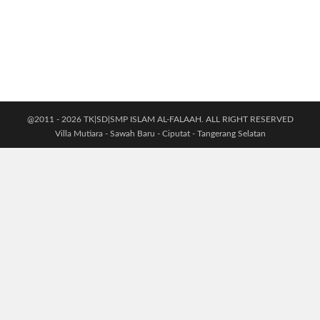
@2011 - 2026 TK|SD|SMP ISLAM AL-FALAAH. ALL RIGHT RESERVED
Villa Mutiara - Sawah Baru - Ciputat - Tangerang Selatan