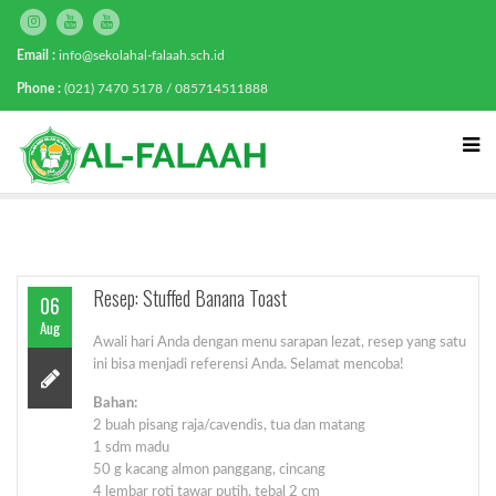
Email :
info@sekolahal-falaah.sch.id
Phone :
(021) 7470 5178 / 085714511888
Resep: Stuffed Banana Toast
06
Aug
Awali hari Anda dengan menu sarapan lezat, resep yang satu
ini bisa menjadi referensi Anda. Selamat mencoba!
Bahan:
2 buah pisang raja/cavendis, tua dan matang
1 sdm madu
50 g kacang almon panggang, cincang
4 lembar roti tawar putih, tebal 2 cm