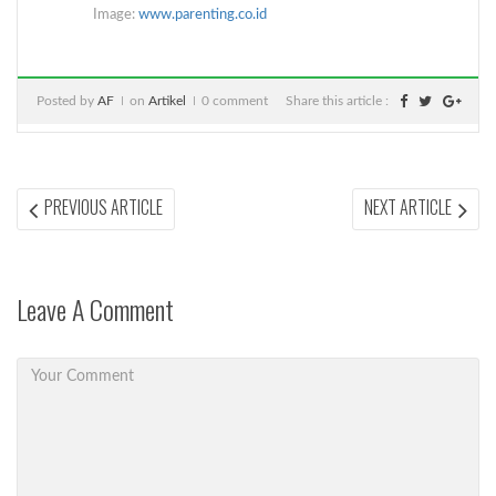
Image:
www.parenting.co.id
Posted by
AF
on
Artikel
0 comment
Share this article :
Post
PREVIOUS
NEX
PREVIOUS ARTICLE
NEXT ARTICLE
ARTICLE:
ARTI
navigation
Leave A Comment