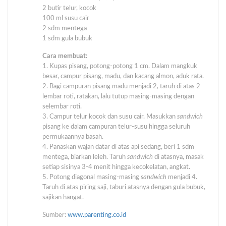
2 butir telur, kocok
100 ml susu cair
2 sdm mentega
1 sdm gula bubuk
Cara membuat:
1. Kupas pisang, potong-potong 1 cm. Dalam mangkuk
besar, campur pisang, madu, dan kacang almon, aduk rata.
2. Bagi campuran pisang madu menjadi 2, taruh di atas 2
lembar roti, ratakan, lalu tutup masing-masing dengan
selembar roti.
3. Campur telur kocok dan susu cair. Masukkan
sandwich
pisang ke dalam campuran telur-susu hingga seluruh
permukaannya basah.
4. Panaskan wajan datar di atas api sedang, beri 1 sdm
mentega, biarkan leleh. Taruh
sandwich
di atasnya, masak
setiap sisinya 3-4 menit hingga kecokelatan, angkat.
5. Potong diagonal masing-masing
sandwich
menjadi 4.
Taruh di atas piring saji, taburi atasnya dengan gula bubuk,
sajikan hangat.
Sumber:
www.parenting.co.id