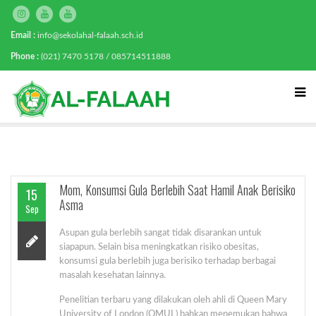
Email :
info@sekolahal-falaah.sch.id
Phone :
(021) 7470 5178 / 085714511888
Mom, Konsumsi Gula Berlebih Saat Hamil Anak Berisiko
15
Asma
Sep
Asupan gula berlebih sangat tidak disarankan untuk
siapapun. Selain bisa meningkatkan risiko obesitas,
konsumsi gula berlebih juga berisiko terhadap berbagai
masalah kesehatan lainnya.
Penelitian terbaru yang dilakukan oleh ahli di Queen Mary
University of London (QMUL) bahkan menemukan bahwa