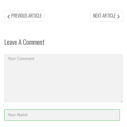
Post
PREVIOUS
NEX
PREVIOUS ARTICLE
NEXT ARTICLE
ARTICLE:
ARTI
navigation
Leave A Comment