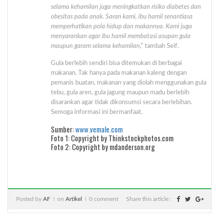
selama kehamilan juga meningkatkan risiko diabetes dan
obesitas pada anak. Saran kami, ibu hamil senantiasa
memperhatikan pola hidup dan makannya. Kami juga
menyarankan agar ibu hamil membatasi asupan gula
maupun garam selama kehamilan
,” tambah Seif.
Gula berlebih sendiri bisa ditemukan di berbagai
makanan. Tak hanya pada makanan kaleng dengan
pemanis buatan, makanan yang diolah menggunakan gula
tebu, gula aren, gula jagung maupun madu berlebih
disarankan agar tidak dikonsumsi secara berlebihan.
Semoga informasi ini bermanfaat.
Sumber:
www.vemale.com
Foto 1:
Copyright by
Thinkstockphotos.com
Foto 2: Copyright by mdanderson.org
Posted by
AF
on
Artikel
0 comment
Share this article :