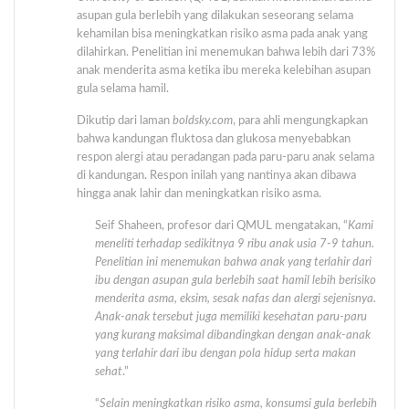
asupan gula berlebih yang dilakukan seseorang selama
kehamilan bisa meningkatkan risiko asma pada anak yang
dilahirkan. Penelitian ini menemukan bahwa lebih dari 73%
anak menderita asma ketika ibu mereka kelebihan asupan
gula selama hamil.
Dikutip dari laman
boldsky.com
, para ahli mengungkapkan
bahwa kandungan fluktosa dan glukosa menyebabkan
respon alergi atau peradangan pada paru-paru anak selama
di kandungan. Respon inilah yang nantinya akan dibawa
hingga anak lahir dan meningkatkan risiko asma.
Seif Shaheen, profesor dari QMUL mengatakan, “
Kami
meneliti terhadap sedikitnya 9 ribu anak usia 7-9 tahun.
Penelitian ini menemukan bahwa anak yang terlahir dari
ibu dengan asupan gula berlebih saat hamil lebih berisiko
menderita asma, eksim, sesak nafas dan alergi sejenisnya.
Anak-anak tersebut juga memiliki kesehatan paru-paru
yang kurang maksimal dibandingkan dengan anak-anak
yang terlahir dari ibu dengan pola hidup serta makan
sehat
.”
“
Selain meningkatkan risiko asma, konsumsi gula berlebih