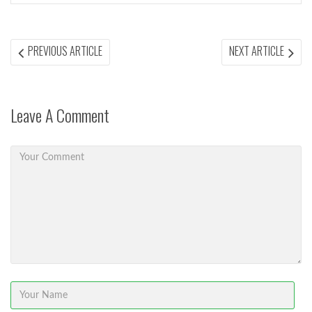
Post
PREVIOUS
NEX
PREVIOUS ARTICLE
NEXT ARTICLE
ARTICLE:
ARTI
navigation
Leave A Comment