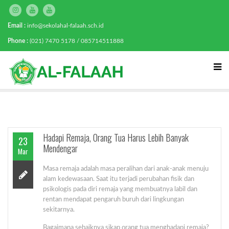
Email :
info@sekolahal-falaah.sch.id
Phone :
(021) 7470 5178 / 085714511888
Hadapi Remaja, Orang Tua Harus Lebih Banyak
23
Mendengar
Mar
Masa remaja adalah masa peralihan dari anak-anak menuju
alam kedewasaan. Saat itu terjadi perubahan fisik dan
psikologis pada diri remaja yang membuatnya labil dan
rentan mendapat pengaruh buruh dari lingkungan
sekitarnya.
Bagaimana sebaiknya sikap orang tua menghadapi remaja?