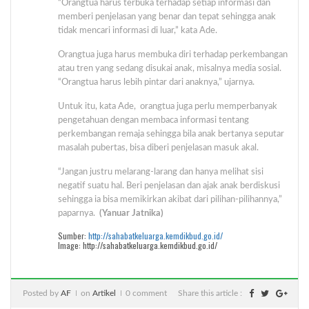
“Orangtua harus terbuka terhadap setiap informasi dan
memberi penjelasan yang benar dan tepat sehingga anak
tidak mencari informasi di luar,” kata Ade.
Orangtua juga harus membuka diri terhadap perkembangan
atau tren yang sedang disukai anak, misalnya media sosial.
“Orangtua harus lebih pintar dari anaknya,” ujarnya.
Untuk itu, kata Ade, orangtua juga perlu memperbanyak
pengetahuan dengan membaca informasi tentang
perkembangan remaja sehingga bila anak bertanya seputar
masalah pubertas, bisa diberi penjelasan masuk akal.
“Jangan justru melarang-larang dan hanya melihat sisi
negatif suatu hal. Beri penjelasan dan ajak anak berdiskusi
sehingga ia bisa memikirkan akibat dari pilihan-pilihannya,”
paparnya.
(Yanuar Jatnika)
Sumber:
http://sahabatkeluarga.kemdikbud.go.id/
Image: http://sahabatkeluarga.kemdikbud.go.id/
Posted by
AF
on
Artikel
0 comment
Share this article :