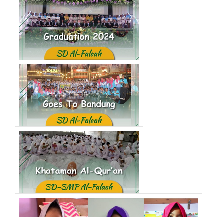
Graduation 2024
kegiatan sd
Goes to Bandung
kegiatan sd
Khataman Al-Quran