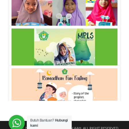
kegiatan sd
,
kegiatan smp
Art Festival Muharram
kegiatan sd
MPLS, Mendongeng Bersama Kak Meta
kegiatan sd
Butuh Bantuan?
Hubungi
kami
@2011 - 2026 TK|SD|SMP ISLAM AL-FALAAH. ALL RIGHT RESERVED