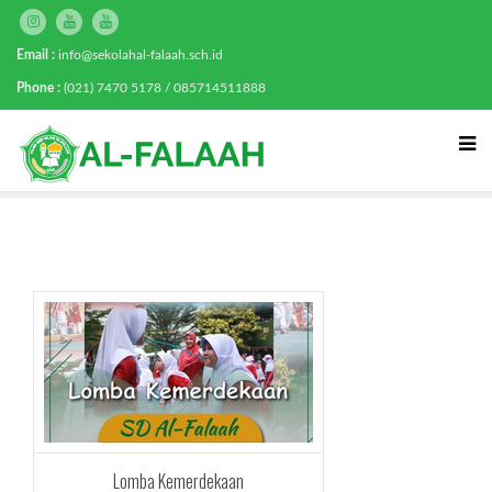
Email :
info@sekolahal-falaah.sch.id
Phone :
(021) 7470 5178 / 085714511888
Lomba Kemerdekaan