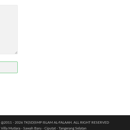
@2011 - 2026 TK|SD|SMP ISLAM AL-FALAAH. ALL RIGHT RESERVED
Villa Mutiara - Sawah Baru - Ciputat - Tangerang Selatan