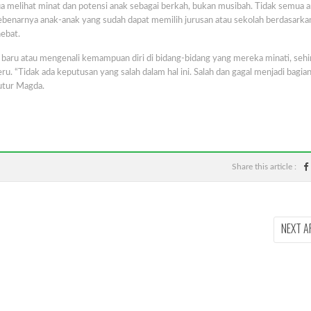
 melihat minat dan potensi anak sebagai berkah, bukan musibah. Tidak semua 
sebenarnya anak-anak yang sudah dapat memilih jurusan atau sekolah berdasarka
hebat.
baru atau mengenali kemampuan diri di bidang-bidang yang mereka minati, seh
 “Tidak ada keputusan yang salah dalam hal ini. Salah dan gagal menjadi bagian
tutur Magda.
Share this article :
NEXT A