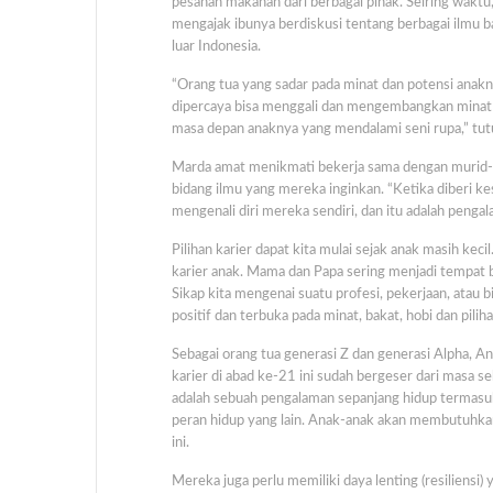
pesanan makanan dari berbagai pihak. Seiring waktu,
mengajak ibunya berdiskusi tentang berbagai ilmu b
luar Indonesia.
“Orang tua yang sadar pada minat dan potensi anak
dipercaya bisa menggali dan mengembangkan minat dan
masa depan anaknya yang mendalami seni rupa,” tu
Marda amat menikmati bekerja sama dengan murid-m
bidang ilmu yang mereka inginkan. “Ketika diberi 
mengenali diri mereka sendiri, dan itu adalah penga
Pilihan karier dapat kita mulai sejak anak masih ke
karier anak. Mama dan Papa sering menjadi tempat b
Sikap kita mengenai suatu profesi, pekerjaan, atau
positif dan terbuka pada minat, bakat, hobi dan pil
Sebagai orang tua generasi Z dan generasi Alpha, A
karier di abad ke-21 ini sudah bergeser dari masa s
adalah sebuah pengalaman sepanjang hidup termasuk 
peran hidup yang lain. Anak-anak akan membutuhk
ini.
Mereka juga perlu memiliki daya lenting (resiliensi)