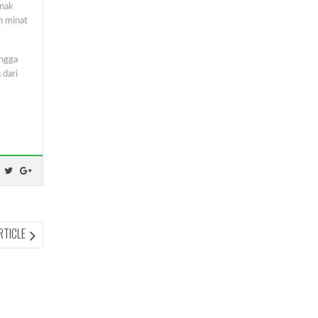
anak
n minat
ingga
 dari
NEXT
RTICLE
ARTICLE: