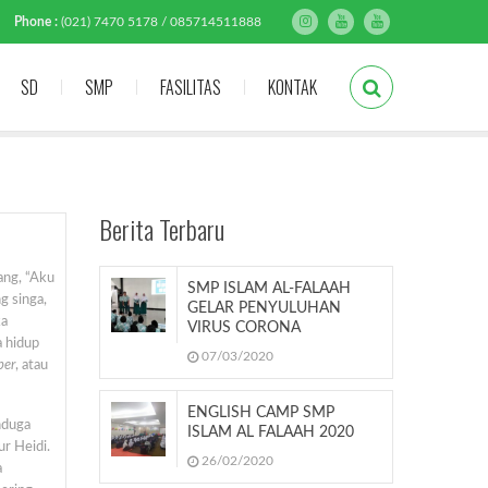
Phone :
(021) 7470 5178 / 085714511888
SD
SMP
FASILITAS
KONTAK
Berita Terbaru
ang, “Aku
SMP ISLAM AL-FALAAH
g singa,
GELAR PENYULUHAN
ka
VIRUS CORONA
a hidup
07/03/2020
per
, atau
ENGLISH CAMP SMP
nduga
ISLAM AL FALAAH 2020
ur Heidi.
26/02/2020
a