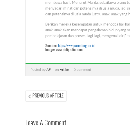
membawa hasil. Menurut Marda, sebaiknya orang tua
menyadari minat dan potensinya di usia muda, jadi 
dan potensinya di usia muda justru anak-anak yang 
Berikan mereka kesempatan untuk mencoba hal-hal 
anak-anak akan mendapat pengalaman hidup yang seru.
pembelajaran dan proses, lagi-lagi, mengenali diri,” 
Sumber:
http://www.parenting.co.id
Image: www.pidipedia.com
Posted by
AF
on
Artikel
0 comment
Post
PREVIOUS
PREVIOUS ARTICLE
ARTICLE:
navigation
Leave A Comment