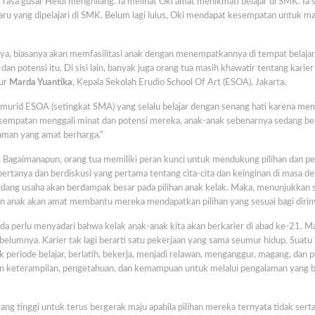
 rasa gusar Heidi menghilang. Ia melihat Oki amat menikmati belajar di SMK. Ia 
aru yang dipelajari di SMK. Belum lagi lulus, Oki mendapat kesempatan untuk m
nya, biasanya akan memfasilitasi anak dengan menempatkannya di tempat belaja
 potensi itu. Di sisi lain, banyak juga orang tua masih khawatir tentang karier
tur
Marda Yuantika
, Kepala Sekolah Erudio School Of Art (ESOA), Jakarta.
urid ESOA (setingkat SMA) yang selalu belajar dengan senang hati karena mem
kesempatan menggali minat dan potensi mereka, anak-anak sebenarnya sedang bel
laman yang amat berharga.”
cil. Bagaimanapun, orang tua memiliki peran kunci untuk mendukung pilihan dan pe
ertanya dan berdiskusi yang pertama tentang cita-cita dan keinginan di masa de
 bidang usaha akan berdampak besar pada pilihan anak kelak. Maka, menunjukkan 
ihan anak akan amat membantu mereka mendapatkan pilihan yang sesuai bagi dirin
nda perlu menyadari bahwa kelak anak-anak kita akan berkarier di abad ke-21. M
ebelumnya. Karier tak lagi berarti satu pekerjaan yang sama seumur hidup. Suatu 
periode belajar, berlatih, bekerja, menjadi relawan, menganggur, magang, dan 
an keterampilan, pengetahuan, dan kemampuan untuk melalui pengalaman yang
 yang tinggi untuk terus bergerak maju apabila pilihan mereka ternyata tidak sert