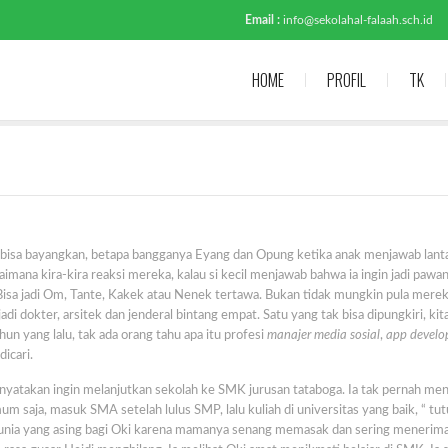
Email :
info@sekolahal-falaah.sch.id
HOME
PROFIL
TK
a bisa bayangkan, betapa bangganya Eyang dan Opung ketika anak menjawab lant
gaimana kira-kira reaksi mereka, kalau si kecil menjawab bahwa ia ingin jadi pawan
? Bisa jadi Om, Tante, Kakek atau Nenek tertawa. Bukan tidak mungkin pula mere
i dokter, arsitek dan jenderal bintang empat. Satu yang tak bisa dipungkiri, kit
n yang lalu, tak ada orang tahu apa itu profesi
manajer media sosial
,
app develo
dicari.
nyatakan ingin melanjutkan sekolah ke SMK jurusan tataboga. Ia tak pernah me
m saja, masuk SMA setelah lulus SMP, lalu kuliah di universitas yang baik, “ tut
 dunia yang asing bagi Oki karena mamanya senang memasak dan sering menerim