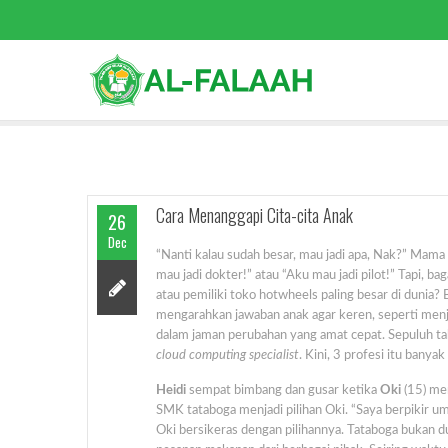
Cara Menanggapi Cita-cita Anak
26
Dec
“Nanti kalau sudah besar, mau jadi apa, Nak?” Mam
mau jadi dokter!” atau “Aku mau jadi pilot!” Tapi, ba
atau pemiliki toko hotwheels paling besar di dunia
mengarahkan jawaban anak agar keren, seperti menjad
dalam jaman perubahan yang amat cepat. Sepuluh tahu
cloud computing specialist
. Kini, 3 profesi itu banyak 
Heidi
sempat bimbang dan gusar ketika
Oki
(15) me
SMK tataboga menjadi pilihan Oki. “Saya berpikir umu
Oki bersikeras dengan pilihannya. Tataboga bukan