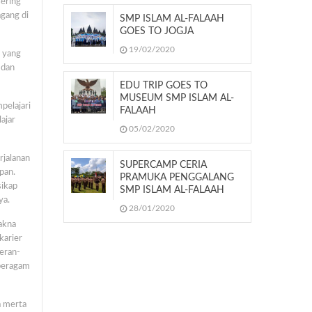
sering
agang di
SMP ISLAM AL-FALAAH
GOES TO JOGJA
19/02/2020
r yang
 dan
EDU TRIP GOES TO
MUSEUM SMP ISLAM AL-
pelajari
FALAAH
ajar
05/02/2020
rjalanan
SUPERCAMP CERIA
pan.
PRAMUKA PENGGALANG
sikap
SMP ISLAM AL-FALAAH
ya.
28/01/2020
akna
karier
peran-
 beragam
a merta