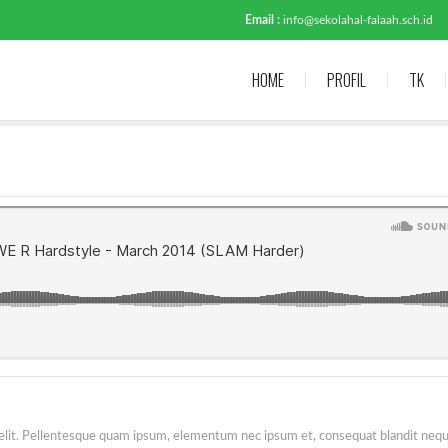
Email :
info@sekolahal-falaah.sch.id
HOME
PROFIL
TK
 elit. Pellentesque quam ipsum, elementum nec ipsum et, consequat blandit nequ