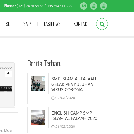
Phone :
(021) 7470 5178 / 085714511888
SD
SMP
FASILITAS
KONTAK
Berita Terbaru
SMP ISLAM AL-FALAAH
GELAR PENYULUHAN
VIRUS CORONA
07/03/2020
ENGLISH CAMP SMP
ISLAM AL FALAAH 2020
26/02/2020
e. Duis