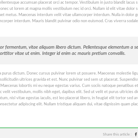
lentesque accumsan placerat orci ac tempor. Vestibulum in justo blandit lacus s
 Donec ut lorem at magna mollis vestibulum nec id orci. Nullam id elit vitae dolor 
uet metus. Maecenas interdum velit vitae ullamcorper interdum. Nulla in dolor g
ullamcorper interdum. Mauris blandit pulvinar odio non euismod. Cras viverra sodal
olor fermentum, vitae aliquam libero dictum. Pellentesque elementum a 
porttitor vitae ut enim. Integer id enim ac mauris pretium convallis.
rta purus dictum. Donec cursus pulvinar lorem ut posuere. Maecenas molestie ligu
llicitudin ultrices gravida et est. Nunc pulvinar sed sem ut placerat. Suspendis
. Maecenas lobortis mi eu neque egestas varius. Cum sociis natoque penatibus e
velit vestibulum, mollis nibh eget, dapibus elit. Sed ut velit et purus ultricies d
 nisl vitae egestas iaculis, est leo placerat libero, in feugiat elit tortor sed ar
sectetur adipiscing elit. Nullam tristique aliquam dui, vitae dignissim quam plac
Share this article :