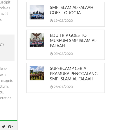
uscipit
SMP ISLAM AL-FALAAH
sodales
GOES TO JOGJA
ravida
es
19/02/2020
EDU TRIP GOES TO
MUSEUM SMP ISLAM AL-
sem
FALAAH
05/02/2020
SUPERCAMP CERIA
la ac
PRAMUKA PENGGALANG
se a
SMP ISLAM AL-FALAAH
t magnis
ictum.
28/01/2020
cu.
erat et.