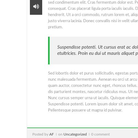
sed condimentum elit. Cras fermentum dolor est. Pel
consequat. Cras placerat ligula porta iaculis iaculis.
hendrerit. Ut a orci commodo, rutrum lorem et, aliq
justo viverra lacinia. Donec convallis nisi in velit 
pretium.
Suspendisse potenti. Ut cursus erat ac d
etultricies. Proin eu dui ut mauris aliquet 
Sed lobortis dolor et purus sollicitudin, egestas po
nunc malesuada fermentum. Aenean eu orci ut arcu so
quam auctor, consectetur nunc eget, rhoncus tellus
dis parturient montes, nascetur ridiculus mus. Ut nec 
Nunc cursus semper urna ut iaculis. Quisque elementum,
Suspendisse potenti. Lorem ipsum dolor sit amet, con
Pellentesque posuere ut magna id pulvinar.
Posted by
AF
on
Uncategorized
0 comment