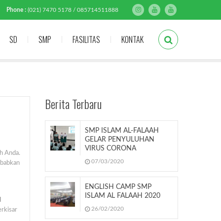
Phone :
(021) 7470 5178 / 085714511888
SD
SMP
FASILITAS
KONTAK
Berita Terbaru
SMP ISLAM AL-FALAAH
GELAR PENYULUHAN
VIRUS CORONA
ah Anda.
07/03/2020
ebabkan
ENGLISH CAMP SMP
ISLAM AL FALAAH 2020
l
26/02/2020
erkisar