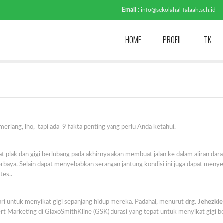
Email :
info@sekolahal-falaah.sch.id
HOME
PROFIL
TK
erlang, lho, tapi ada 9 fakta penting yang perlu Anda ketahui.
 plak dan gigi berlubang pada akhirnya akan membuat jalan ke dalam aliran dar
erbaya. Selain dapat menyebabkan serangan jantung kondisi ini juga dapat meny
tes..
ari untuk menyikat gigi sepanjang hidup mereka. Padahal, menurut
drg. Jehezkie
pert Marketing di GlaxoSmithKline (GSK) durasi yang tepat untuk menyikat gigi b