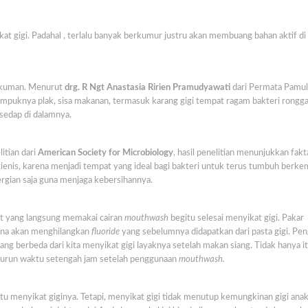
t gigi. Padahal , terlalu banyak berkumur justru akan membuang bahan aktif di
a kuman. Menurut
drg. R Ngt Anastasia Ririen Pramudyawati
dari Permata Pamu
umpuknya plak, sisa makanan, termasuk karang gigi tempat ragam bakteri rongg
 sedap di dalamnya.
itian dari
American Society for Microbiology
, hasil penelitian menunjukkan fak
igienis, karena menjadi tempat yang ideal bagi bakteri untuk terus tumbuh berk
ergian saja guna menjaga kebersihannya.
t yang langsung memakai cairan
mouthwash
begitu selesai menyikat gigi. Pakar
ena akan menghilangkan
fluoride
yang sebelumnya didapatkan dari pasta gigi. Pe
ang berbeda dari kita menyikat gigi layaknya setelah makan siang. Tidak hanya it
kurun waktu setengah jam setelah penggunaan
mouthwash.
tu menyikat giginya. Tetapi, menyikat gigi tidak menutup kemungkinan gigi anak