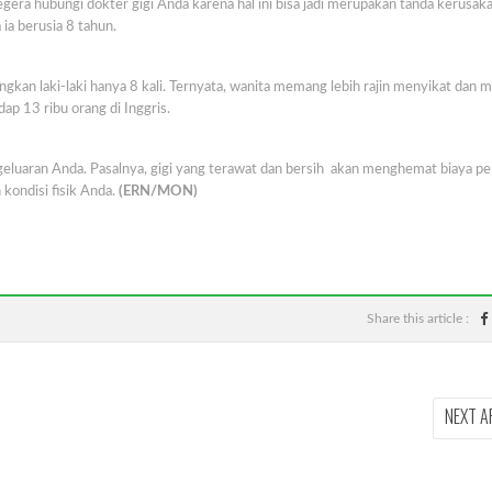
egera hubungi dokter gigi Anda karena hal ini bisa jadi merupakan tanda kerusaka
ia berusia 8 tahun.
angkan laki-laki hanya 8 kali. Ternyata, wanita memang lebih rajin menyikat dan 
adap 13 ribu orang di Inggris.
eluaran Anda. Pasalnya, gigi yang terawat dan bersih akan menghemat biaya p
 kondisi fisik Anda.
(ERN/MON)
Share this article :
NEXT A