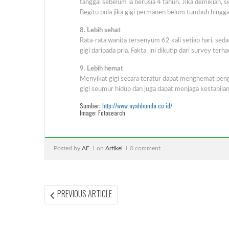
tanggal sebelum ia berusia 4 tahun. Jika demikian, s
Begitu pula jika gigi permanen belum tumbuh hingga 
8. Lebih sehat
Rata-rata wanita tersenyum 62 kali setiap hari, sed
gigi daripada pria. Fakta ini dikutip dari survey terh
9. Lebih hemat
Menyikat gigi secara teratur dapat menghemat peng
gigi seumur hidup dan juga dapat menjaga kestabilan
Sumber:
http://www.ayahbunda.co.id/
Image: Fotosearch
Posted by
AF
on
Artikel
0 comment
Post
PREVIOUS
PREVIOUS ARTICLE
ARTICLE:
navigation