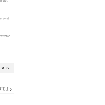
n gigi.
merawat
erawatan
NEXT
RTICLE
ARTICLE: