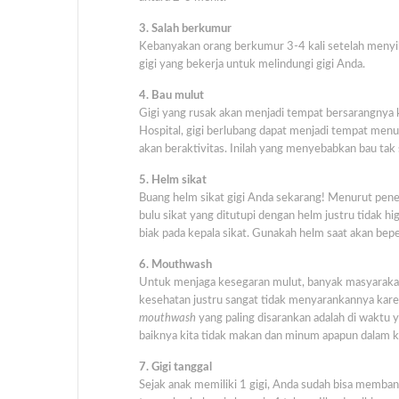
3. Salah berkumur
Kebanyakan orang berkumur 3-4 kali setelah menyika
gigi yang bekerja untuk melindungi gigi Anda.
4. Bau mulut
Gigi yang rusak akan menjadi tempat bersarangny
Hospital, gigi berlubang dapat menjadi tempat men
akan beraktivitas. Inilah yang menyebabkan bau tak
5. Helm sikat
Buang helm sikat gigi Anda sekarang! Menurut penel
bulu sikat yang ditutupi dengan helm justru tidak h
biak pada kepala sikat. Gunakah helm saat akan bep
6. Mouthwash
Untuk menjaga kesegaran mulut, banyak masyaraka
kesehatan justru sangat tidak menyarankannya kar
mouthwash
yang paling disarankan adalah di waktu y
baiknya kita tidak makan dan minum apapun dalam 
7. Gigi tanggal
Sejak anak memiliki 1 gigi, Anda sudah bisa memban