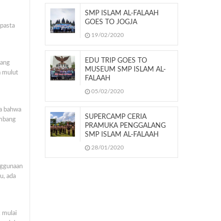
SMP ISLAM AL-FALAAH
GOES TO JOGJA
 pasta
19/02/2020
EDU TRIP GOES TO
lang
MUSEUM SMP ISLAM AL-
a mulut
FALAAH
05/02/2020
ta bahwa
SUPERCAMP CERIA
embang
PRAMUKA PENGGALANG
SMP ISLAM AL-FALAAH
28/01/2020
nggunaan
u, ada
 mulai