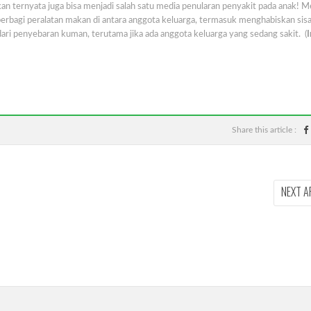
an ternyata juga bisa menjadi salah satu media penularan penyakit pada anak! M
 berbagi peralatan makan di antara anggota keluarga, termasuk menghabiskan sis
dari penyebaran kuman, terutama jika ada anggota keluarga yang sedang sakit. (
Share this article :
NEXT A