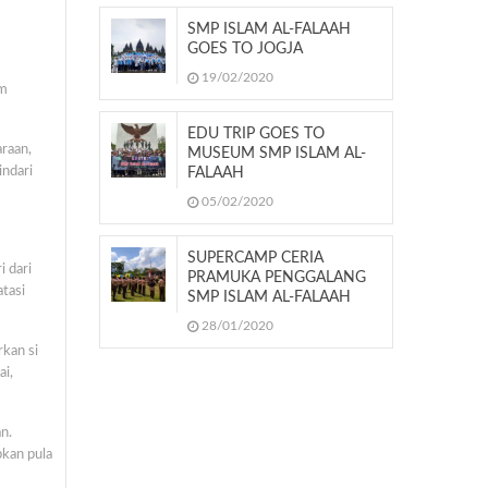
SMP ISLAM AL-FALAAH
GOES TO JOGJA
19/02/2020
am
EDU TRIP GOES TO
araan,
MUSEUM SMP ISLAM AL-
indari
FALAAH
05/02/2020
SUPERCAMP CERIA
 dari
PRAMUKA PENGGALANG
tasi
SMP ISLAM AL-FALAAH
28/01/2020
kan si
ai,
n.
pkan pula