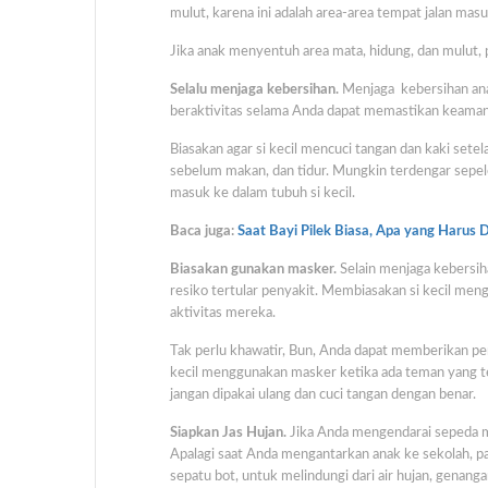
mulut, karena ini adalah area-area tempat jalan masu
Jika anak menyentuh area mata, hidung, dan mulut, 
Selalu menjaga kebersihan.
Menjaga kebersihan anak
beraktivitas selama Anda dapat memastikan keama
Biasakan agar si kecil mencuci tangan dan kaki setel
sebelum makan, dan tidur. Mungkin terdengar sepel
masuk ke dalam tubuh si kecil.
Baca juga:
Saat Bayi Pilek Biasa, Apa yang Harus 
Biasakan gunakan masker.
Selain menjaga kebersi
resiko tertular penyakit. Membiasakan si kecil m
aktivitas mereka.
Tak perlu khawatir, Bun, Anda dapat memberikan pe
kecil menggunakan masker ketika ada teman yang ter
jangan dipakai ulang dan cuci tangan dengan benar.
Siapkan Jas Hujan.
Jika Anda mengendarai sepeda mo
Apalagi saat Anda mengantarkan anak ke sekolah, pa
sepatu bot, untuk melindungi dari air hujan, genangan 