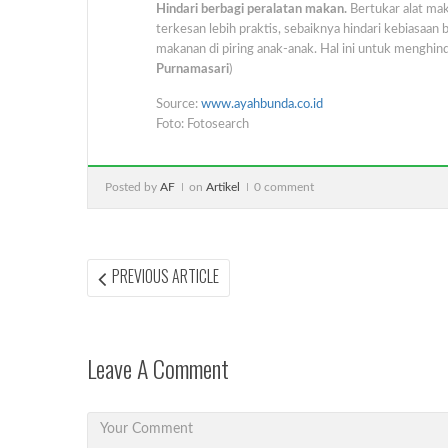
Hindari berbagi peralatan makan.
Bertukar alat mak
terkesan lebih praktis, sebaiknya hindari kebiasaan
makanan di piring anak-anak. Hal ini untuk menghin
Purnamasari
)
Source:
www.ayahbunda.co.id
Foto: Fotosearch
Posted by
AF
on
Artikel
0 comment
Post
PREVIOUS
PREVIOUS ARTICLE
ARTICLE:
navigation
Leave A Comment