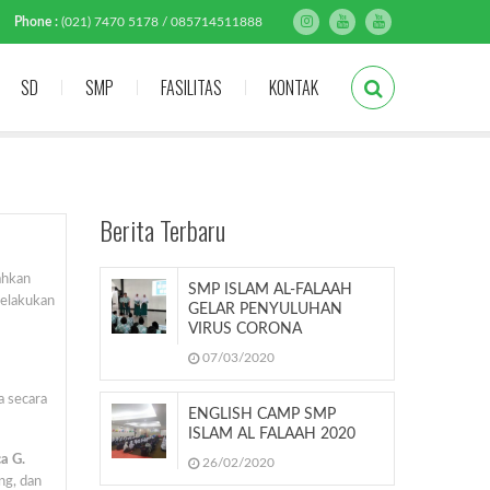
Phone :
(021) 7470 5178 / 085714511888
SD
SMP
FASILITAS
KONTAK
Berita Terbaru
ahkan
SMP ISLAM AL-FALAAH
melakukan
GELAR PENYULUHAN
VIRUS CORONA
07/03/2020
a secara
ENGLISH CAMP SMP
ISLAM AL FALAAH 2020
a G.
26/02/2020
ng, dan