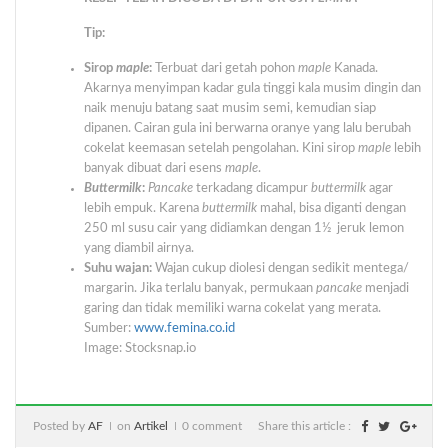
Tip:
Sirop
maple
:
Terbuat dari getah pohon
maple
Kanada.
Akarnya menyimpan kadar gula tinggi kala musim dingin dan
naik menuju batang saat musim semi, kemudian siap
dipanen. Cairan gula ini berwarna oranye yang lalu berubah
cokelat keemasan setelah pengolahan. Kini sirop
maple
lebih
banyak dibuat dari esens
maple
.
Buttermilk
:
Pancake
terkadang dicampur
buttermilk
agar
lebih empuk. Karena
buttermilk
mahal, bisa diganti dengan
250 ml susu cair yang didiamkan dengan 1½ jeruk lemon
yang diambil airnya.
Suhu wajan:
Wajan cukup diolesi dengan sedikit mentega/
margarin. Jika terlalu banyak, permukaan
pancake
menjadi
garing dan tidak memiliki warna cokelat yang merata.
Sumber:
www.femina.co.id
Image: Stocksnap.io
Posted by
AF
on
Artikel
0 comment
Share this article :