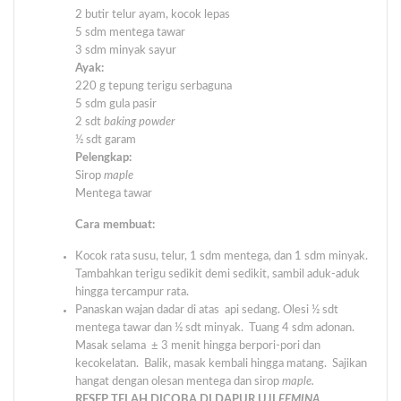
2 butir telur ayam, kocok lepas
5 sdm mentega tawar
3 sdm minyak sayur
Ayak:
220 g tepung terigu serbaguna
5 sdm gula pasir
2 sdt
baking powder
½ sdt garam
Pelengkap:
Sirop
maple
Mentega tawar
Cara membuat:
Kocok rata susu, telur, 1 sdm mentega, dan 1 sdm minyak.
Tambahkan terigu sedikit demi sedikit, sambil aduk-aduk
hingga tercampur rata.
Panaskan wajan dadar di atas api sedang. Olesi ½ sdt
mentega tawar dan ½ sdt minyak. Tuang 4 sdm adonan.
Masak selama ± 3 menit hingga berpori-pori dan
kecokelatan. Balik, masak kembali hingga matang. Sajikan
hangat dengan olesan mentega dan sirop
maple.
RESEP TELAH DICOBA DI DAPUR UJI
FEMINA