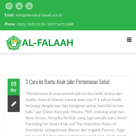
Email :
info@sekolahal-falaah.sch.id
Phone :
(021) 7470 5178 / 085714511888
3 Cara Ini Bantu Anak Jalin Pertemanan Sehat
09
Mar
“Pertemanan di masa prasekolah itu bisa lebih drama dari
reality show di televisi karena anak usia 3-4 tahun masih
berjuang dengan ego dan keinginan untuk memiliki teman
baik,” ujar Eileen Kennedy-Moore, PhD, psikolog anak dari
New Jersey, Amerika Serikat, yang juga penulis buku Smart
Parenting for Smart Kids and The Unwritten Rules of
Friendship, sebagaimana dilansir dari majalah Parents. Agar