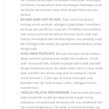
tak menjadi beban dalam kehidupan sosial anak, Anda dapat
membantu mengarahkan anak membangun hubungan sosial
dan ikatan pertemanan yang sehat dengan beberapa cara
berikut.
BICARA DARI HATI KE HATI
. Ajak si kecil berdiskusi
tentang emosi sesekali, sehingga ia juga belajar memahami
perasaan dan pemikiran orang lain. Penelitian menunjukkan,
saat orang tua kerap berdiskusi tentang emosi, anak kian
mampu menangkap dan membayangkan cara pandang orang
lain sehingga lebih peduli dan pandai memperlakukan teman
dengan baik.
AJAK ANAK PLAYDATE
. Bermain bersama teman sebaya
dapat memberi peluang anak belajar bersosialisasi. Untuk
anak usia prasekolah, sebaiknya jangan paksa anak playdate
dengan kelompok besar dan dalam waktu lama. Cukup minta
anak memilih satu teman yang akan ia undang ke rumah
untuk bermain 1-2 jam saja. Ini untuk mencegah anak
kelelahan dan tak nyaman atau cranky sehingga memicu
masalah baru.
JADILAH PELATIH PERTEMANAN
. Saat bermain bersama,
anak prasekolah mudah bersikap buruk kepada teman
sebayanya, terutama saat temannya tak mau melakukan hal-
hal sesuai keinginannya. Tak pelak, ia merasa dicurangi, tak