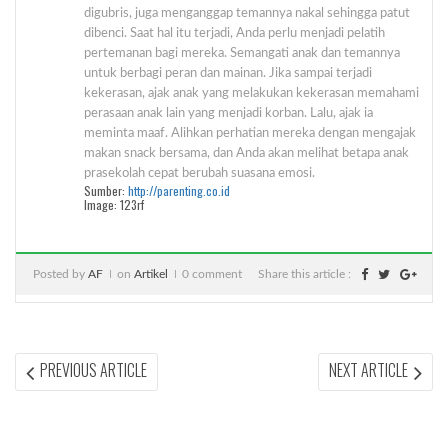
digubris, juga menganggap temannya nakal sehingga patut
dibenci. Saat hal itu terjadi, Anda perlu menjadi pelatih
pertemanan bagi mereka. Semangati anak dan temannya
untuk berbagi peran dan mainan. Jika sampai terjadi
kekerasan, ajak anak yang melakukan kekerasan memahami
perasaan anak lain yang menjadi korban. Lalu, ajak ia
meminta maaf. Alihkan perhatian mereka dengan mengajak
makan snack bersama, dan Anda akan melihat betapa anak
prasekolah cepat berubah suasana emosi.
Sumber:
http://parenting.co.id
Image: 123rf
Posted by
AF
on
Artikel
0 comment
Share this article :
Post
PREVIOUS
NEX
PREVIOUS ARTICLE
NEXT ARTICLE
ARTICLE:
ARTI
navigation