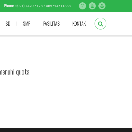
Phone :
(021) 7470 5178 / 085714511888
SD
SMP
FASILITAS
KONTAK
menuhi quota.