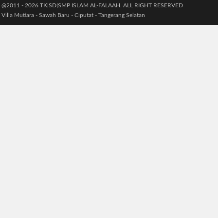
@2011 - 2026 TK|SD|SMP ISLAM AL-FALAAH. ALL RIGHT RESERVED
Villa Mutiara - Sawah Baru - Ciputat - Tangerang Selatan