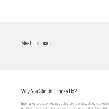
Meet Our Team
Why You Should Choose Us?
Integer est arcu, congue nec vulputate faucibus, aliquam eget tel
ultricies mauris est, ultricies sagittis diam euismod et. Curabitur