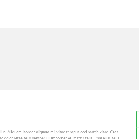
lus. Aliquam laoreet aliquam mi, vitae tempus orci mattis vitae. Cras
 at dolor vitae felis semper ullamcorper eu mattis felis. Phasellus felis