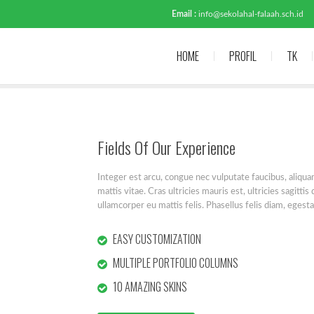
Email :
info@sekolahal-falaah.sch.id
HOME
PROFIL
TK
Fields Of Our Experience
Integer est arcu, congue nec vulputate faucibus, aliqua
mattis vitae. Cras ultricies mauris est, ultricies sagitt
ullamcorper eu mattis felis. Phasellus felis diam, egesta
EASY CUSTOMIZATION
MULTIPLE PORTFOLIO COLUMNS
10 AMAZING SKINS