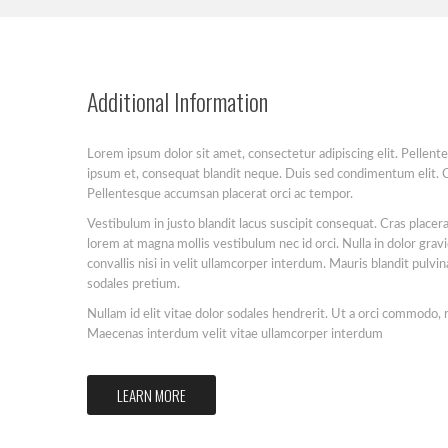
Additional Information
Lorem ipsum dolor sit amet, consectetur adipiscing elit. Pelle
ipsum et, consequat blandit neque. Duis sed condimentum elit. 
Pellentesque accumsan placerat orci ac tempor.
Vestibulum in justo blandit lacus suscipit consequat. Cras placerat
lorem at magna mollis vestibulum nec id orci. Nulla in dolor gravi
convallis nisi in velit ullamcorper interdum. Mauris blandit pulv
sodales pretium.
Nullam id elit vitae dolor sodales hendrerit. Ut a orci commodo,
Maecenas interdum velit vitae ullamcorper interdum
LEARN MORE