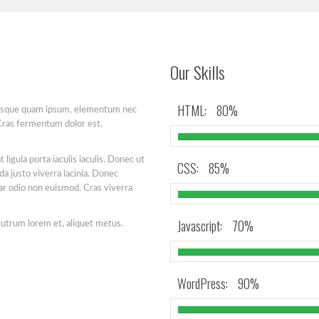
Our Skills
HTML:
80%
ntesque quam ipsum, elementum nec
Cras fermentum dolor est.
 ligula porta iaculis iaculis. Donec ut
CSS:
85%
da justo viverra lacinia. Donec
inar odio non euismod. Cras viverra
Javascript:
70%
 rutrum lorem et, aliquet metus.
WordPress:
90%