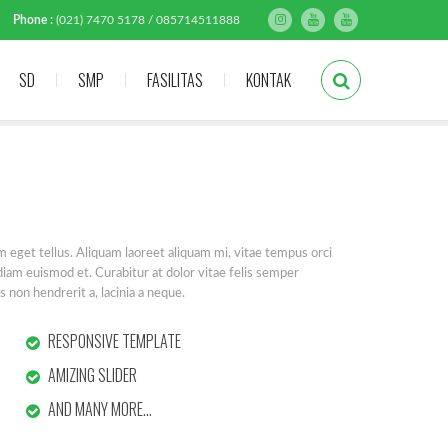
Phone :
(021) 7470 5178 / 085714511888
SD
SMP
FASILITAS
KONTAK
m eget tellus. Aliquam laoreet aliquam mi, vitae tempus orci
is diam euismod et. Curabitur at dolor vitae felis semper
s non hendrerit a, lacinia a neque.
RESPONSIVE TEMPLATE
AMIZING SLIDER
AND MANY MORE…