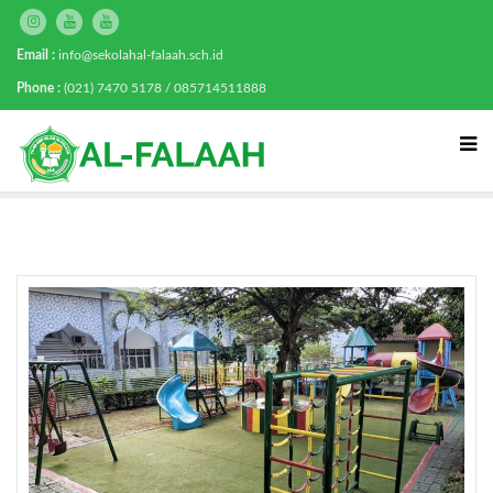
Email :
info@sekolahal-falaah.sch.id
Phone :
(021) 7470 5178 / 085714511888