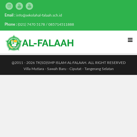
Email :
info@sekolahal-falaah.sch.id
Phone :
(021) 7470 5178 / 085714511888
@2011 - 2026 TK|SD|SMP ISLAM AL-FALAAH. ALL RIGHT RESERVED
Villa Mutiara - Sawah Baru - Ciputat - Tangerang Selatan