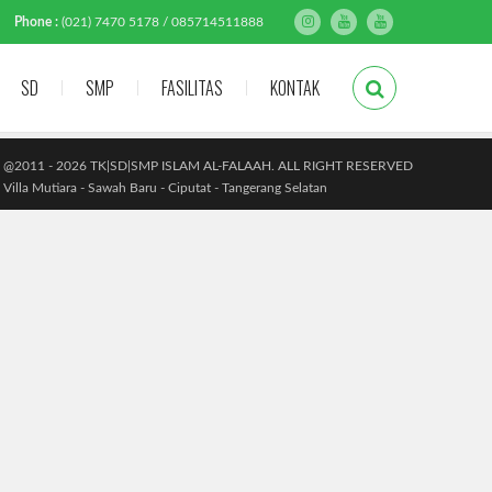
Phone :
(021) 7470 5178 / 085714511888
SD
SMP
FASILITAS
KONTAK
@2011 - 2026 TK|SD|SMP ISLAM AL-FALAAH. ALL RIGHT RESERVED
Villa Mutiara - Sawah Baru - Ciputat - Tangerang Selatan