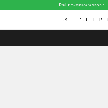
Email :
info@sekolahal-falaah.sch.id
HOME
PROFIL
TK