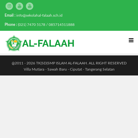
Email :
info@sekolahal-falaah.sch.id
Phone :
(021) 7470 5178 / 085714511888
@2011 - 2026 TK|SD|SMP ISLAM AL-FALAAH. ALL RIGHT RESERVED
Villa Mutiara - Sawah Baru - Ciputat - Tangerang Selatan