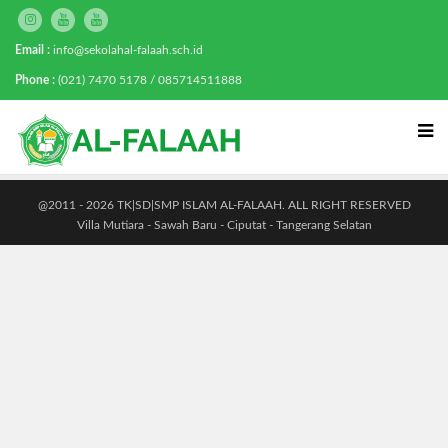
Email :
info@sekolahal-falaah.sch.id
Phone :
(021) 7470 5178 / 085714511888
@2011 - 2026 TK|SD|SMP ISLAM AL-FALAAH. ALL RIGHT RESERVED
Villa Mutiara - Sawah Baru - Ciputat - Tangerang Selatan