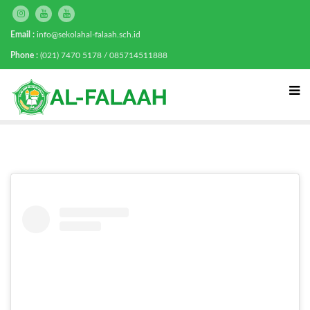
Email :
info@sekolahal-falaah.sch.id
Phone :
(021) 7470 5178 / 085714511888