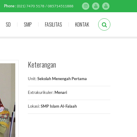
Phone :
(021) 7470 5178 / 085714511888
SD
SMP
FASILITAS
KONTAK
Keterangan
Unit:
Sekolah Menengah Pertama
Extrakurikuler:
Menari
Lokasi:
SMP Islam Al-Falaah