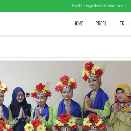
Email :
info@sekolahal-falaah.sch.id
HOME
PROFIL
TK