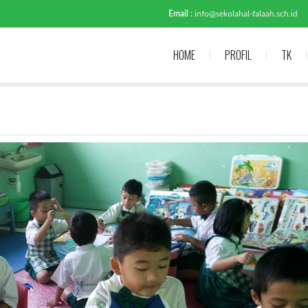
Email :
info@sekolahal-falaah.sch.id
HOME
PROFIL
TK