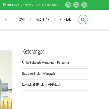
Phone :
(021) 7470 5178 / 085714511888
SD
SMP
FASILITAS
KONTAK
Keterangan
Unit:
Sekolah Menengah Pertama
Extrakurikuler:
Marawis
Lokasi:
SMP Islam Al-Falaah