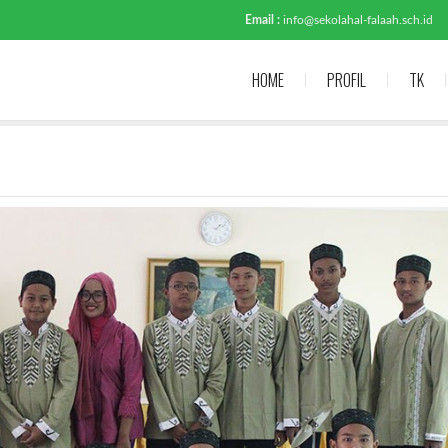
Email :
info@sekolahal-falaah.sch.id
HOME
PROFIL
TK