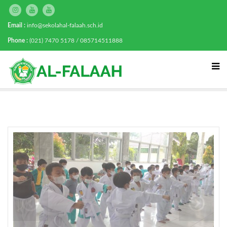
Email :
info@sekolahal-falaah.sch.id
Phone :
(021) 7470 5178 / 085714511888