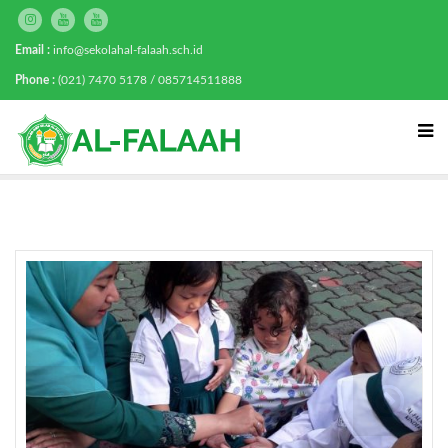
Email :
info@sekolahal-falaah.sch.id
Phone :
(021) 7470 5178 / 085714511888