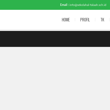
Email :
info@sekolahal-falaah.sch.id
HOME
PROFIL
TK