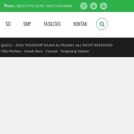
Phone :
(021) 7470 5178 / 085714511888
SD
SMP
FASILITAS
KONTAK
@2011 - 2026 TK|SD|SMP ISLAM AL-FALAAH. ALL RIGHT RESERVED
Villa Mutiara - Sawah Baru - Ciputat - Tangerang Selatan