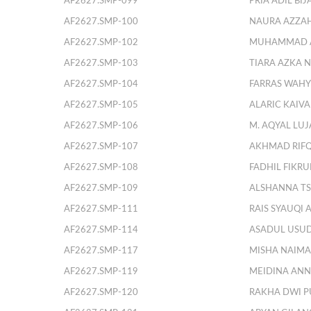
AF2627.SMP-099
PRIA ADIL BI
AF2627.SMP-100
NAURA AZZA
AF2627.SMP-102
MUHAMMAD A
AF2627.SMP-103
TIARA AZKA 
AF2627.SMP-104
FARRAS WAHY
AF2627.SMP-105
ALARIC KAIV
AF2627.SMP-106
M. AQYAL LUJ
AF2627.SMP-107
AKHMAD RIF
AF2627.SMP-108
FADHIL FIKRU
AF2627.SMP-109
ALSHANNA TS
AF2627.SMP-111
RAIS SYAUQI A
AF2627.SMP-114
ASADUL USUD
AF2627.SMP-117
MISHA NAIMA
AF2627.SMP-119
MEIDINA ANN
AF2627.SMP-120
RAKHA DWI P