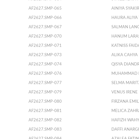
AF2627.SMP-065
AINIYA SYAKI
AF2627.SMP-066
HAURA ALIYA
AF2627.SMP-067
SALMAN LANG
AF2627.SMP-070
HANUM LARA
AF2627.SMP-071
KATNISS FAI
AF2627.SMP-073
ALIKA CAHYA
AF2627.SMP-074
QISYA DIAND
AF2627.SMP-076
MUHAMMAD H
AF2627.SMP-077
SELMA MARIT
AF2627.SMP-079
VENUS IRENE
AF2627.SMP-080
FIRZANA EMIL
AF2627.SMP-081
MELICA ZAH
AF2627.SMP-082
HAFIZH WAH
AF2627.SMP-083
DAFFI ANAR
AF2627.SMP-084
AZALEA FATI