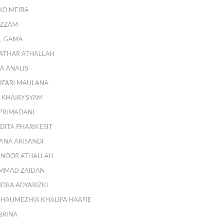
KO MEIRA
AZZAM
EL GAMA
THAR ATHALLAH
A ANALIS
HIFARI MAULANA
 KHAIRY SYAM
 PRIMADANI
DITA PHARIKESIT
SANA ARISANDI
B NOOR ATHALLAH
MMAD ZAIDAN
NDRA ADYARIZKI
SHAUMEZHIA KHALIFA HAAFIE
BRINA