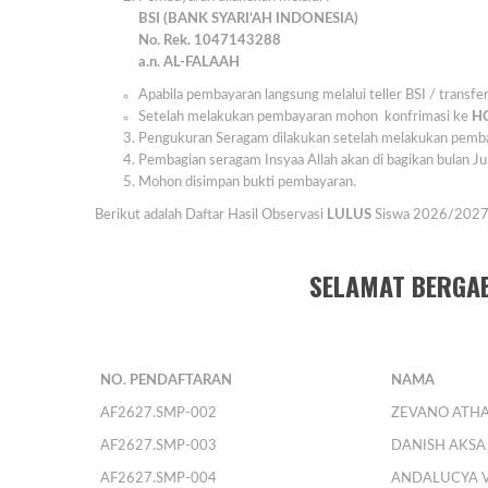
BSI (BANK SYARI’AH INDONESIA)
No. Rek. 1047143288
a.n. AL-FALAAH
Apabila pembayaran langsung melalui teller BSI / transf
Setelah melakukan pembayaran mohon konfrimasi ke
H
Pengukuran Seragam dilakukan setelah melakukan pembaya
Pembagian seragam Insyaa Allah akan di bagikan bulan J
Mohon disimpan bukti pembayaran.
Berikut adalah Daftar Hasil Observasi
LULUS
Siswa 2026/2027
SELAMAT BERGAB
NO. PENDAFTARAN
NAMA
AF2627.SMP-002
ZEVANO ATHA
AF2627.SMP-003
DANISH AKSA
AF2627.SMP-004
ANDALUCYA 