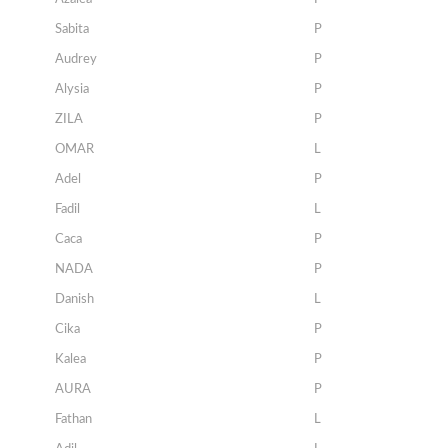
Sabita
P
Audrey
P
Alysia
P
ZILA
P
OMAR
L
Adel
P
Fadil
L
Caca
P
NADA
P
Danish
L
Cika
P
Kalea
P
AURA
P
Fathan
L