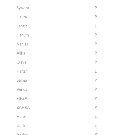
Syakira
P
Haura
P
Langit
L
Hanum
P
Naniss
P
Alika
P
Qisya
P
Hafizh
L
Selma
P
Venus
P
FIRZA
P
ZAHRA
P
Hafizh
L
Daffi
L
Azalea
P