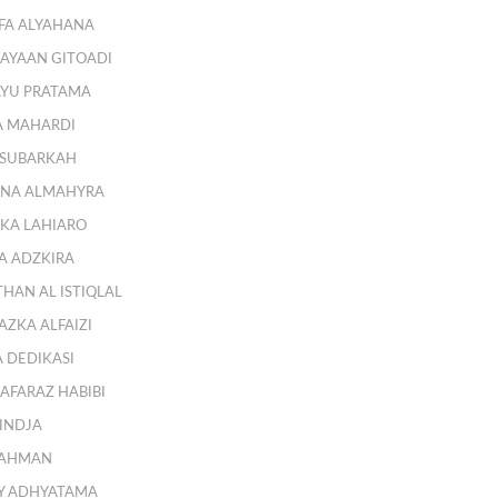
IFA ALYAHANA
AYAAN GITOADI
AYU PRATAMA
A MAHARDI
H SUBARKAH
INA ALMAHYRA
IKA LAHIARO
A ADZKIRA
HAN AL ISTIQLAL
ZKA ALFAIZI
 DEDIKASI
AFARAZ HABIBI
INDJA
RAHMAN
Y ADHYATAMA