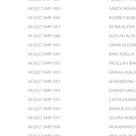
AF2627.SMP-085
SABITA MISH
AF2627.SMP-086
AUDREY BUN
AF2627.SMP-087
REINA ALYSI
AF2627.SMP-088
FAZILAH ALYA
AF2627.SMP-089
OMAR AELFAR
AF2627.SMP-090
RINA ADELLA
AF2627.SMP-091
FADILLAH RA
AF2627.SMP-092
RAISHA AQIL
AF2627.SMP-093
SENANDUNG 
AF2627.SMP-094
DANISH ARK
AF2627.SMP-095
CIKITA ZAHIR
AF2627.SMP-096
MAKKALEA QI
AF2627.SMP-097
ISAURA NORE
AF2627.SMP-098
MUHAMMAD F