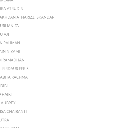
JAKSANA
HRA ATRUDIN
KHDAN ATHARIZZ ISKANDAR
NURHANIFA
U AJI
AN RAHMAN
AIN NIZAMI
QI RAMADHAN
L FIRDAUS FERIS
ABITA RACHMA
DIBI
 HAIRI
 AUBREY
ISA CHAIRANTI
UTRA