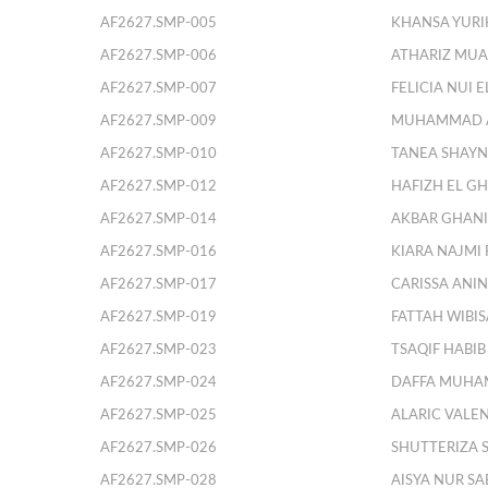
AF2627.SMP-005
KHANSA YURI
AF2627.SMP-006
ATHARIZ MU
AF2627.SMP-007
FELICIA NUI 
AF2627.SMP-009
MUHAMMAD A
AF2627.SMP-010
TANEA SHAYN
AF2627.SMP-012
HAFIZH EL G
AF2627.SMP-014
AKBAR GHANI
AF2627.SMP-016
KIARA NAJMI
AF2627.SMP-017
CARISSA ANIN
AF2627.SMP-019
FATTAH WIBI
AF2627.SMP-023
TSAQIF HABI
AF2627.SMP-024
DAFFA MUHA
AF2627.SMP-025
ALARIC VALE
AF2627.SMP-026
SHUTTERIZA 
AF2627.SMP-028
AISYA NUR SA