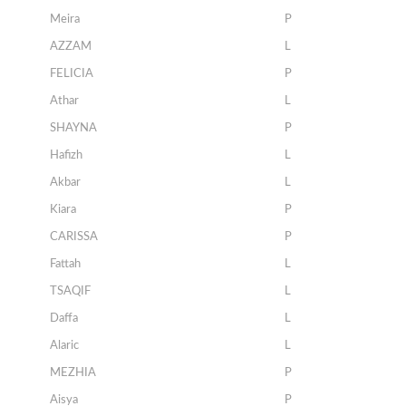
Meira
P
AZZAM
L
FELICIA
P
Athar
L
SHAYNA
P
Hafizh
L
Akbar
L
Kiara
P
CARISSA
P
Fattah
L
TSAQIF
L
Daffa
L
Alaric
L
MEZHIA
P
Aisya
P