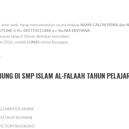
er antar bank, harap mencantumkan secara lengkap
NAMA CALON SISWA dan 
OTLINE
di No.
085714511888
an/
Ibu
NIA ERVIYANA
.
ran tahap II (Teknis diinfokan kemudian).
uni 2026, setelah
LUNAS
semua Keuangan.
:
UNG DI SMP ISLAM AL-FALAAH TAHUN PELAJA
LLARASYID AKBAR
 ATTAUR RAHMAN
VICTORY NUGROHO