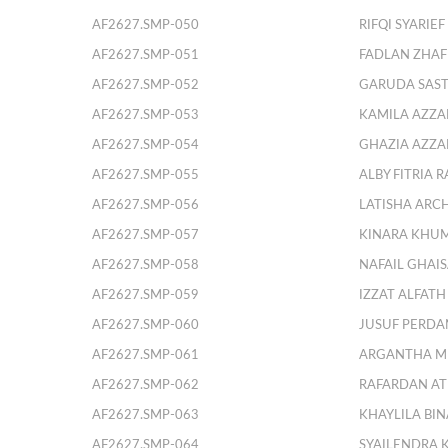
AF2627.SMP-050
RIFQI SYARIE
AF2627.SMP-051
FADLAN ZHAF
AF2627.SMP-052
GARUDA SAS
AF2627.SMP-053
KAMILA AZZA
AF2627.SMP-054
GHAZIA AZZ
AF2627.SMP-055
ALBY FITRIA R
AF2627.SMP-056
LATISHA ARC
AF2627.SMP-057
KINARA KHU
AF2627.SMP-058
NAFAIL GHAI
AF2627.SMP-059
IZZAT ALFATH
AF2627.SMP-060
JUSUF PERDA
AF2627.SMP-061
ARGANTHA M
AF2627.SMP-062
RAFARDAN A
AF2627.SMP-063
KHAYLILA BI
AF2627.SMP-064
SYAILENDRA 