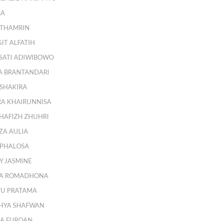
RA
 THAMRIN
IT ALFATIH
SATI ADIWIBOWO
DA BRANTANDARI
 SHAKIRA
RA KHAIRUNNISA
AFIZH ZHUHRI
ZA AULIA
 PHALOSA
Y JASMINE
RA ROMADHONA
YU PRATAMA
GHYA SHAFWAN
NA FURQAN