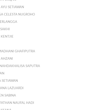
A AYU SETIAWAN
GA CELESTA NUGROHO
A ERLANGGA
 SAKHI
 KENTJIE
MADHANI GHAFIPUTRA
A AHZANI
NAHDAKHALISA SAPUTRA
AAN
A SETIAWAN
ANA LAZUARDI
EN SABINA
ATHAN NAUFAL HADI