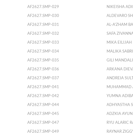
AF2627.SMP-029
NIKEISHA AD
AF2627.SMP-030
ALDEVARO SH
AF2627.SMP-031
AL-A'ZHAM B
AF2627.SMP-032
SAFA ZIVANN
AF2627.SMP-033
MIKA EILIJA
AF2627.SMP-034
MALIKA SABR
AF2627.SMP-035
GILI MANDAL
AF2627.SMP-036
ARKANA DIEV
AF2627.SMP-037
ANDREIA SULT
AF2627.SMP-041
MUHAMMAD A
AF2627.SMP-042
YUMNA ADIBA
AF2627.SMP-044
ADHYASTHA S
AF2627.SMP-045
ADZKIA AYUN
AF2627.SMP-047
RYU ALARIC 
AF2627.SMP-049
RAYNAR ZIGG