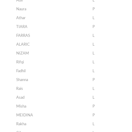
Adil
L
Naura
P
Athar
L
TIARA
P
FARRAS
L
ALARIC
L
NIZAM
L
Rifqi
L
Fadhil
L
Shanna
P
Rais
L
Asad
L
Misha
P
MEIDINA
P
Rakha
L